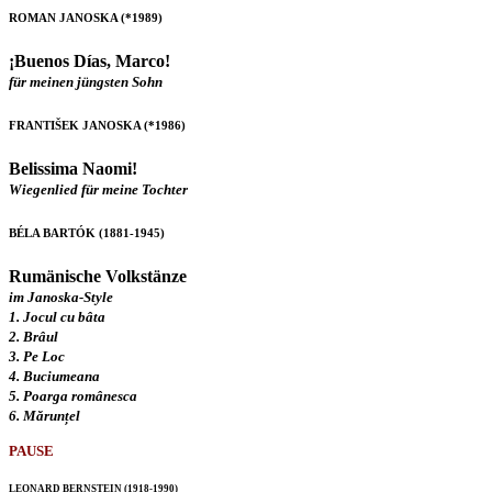
ROMAN JANOSKA (*1989)
¡Buenos Días, Marco!
für meinen jüngsten Sohn
FRANTIŠEK JANOSKA (*1986)
Belissima Naomi!
Wiegenlied für meine Tochter
BÉLA BARTÓK (1881-1945)
Rumänische Volkstänze
im Janoska-Style
1. Jocul cu bâta
2. Brâul
3. Pe Loc
4. Buciumeana
5. Poarga românesca
6. Mărunțel
PAUSE
LEONARD BERNSTEIN (1918-1990)