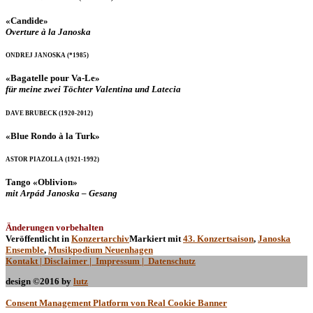
«Candide»
Overture à la Janoska
ONDREJ JANOSKA (*1985)
«Bagatelle pour Va-Le»
für meine zwei Töchter Valentina und Latecia
DAVE BRUBECK (1920-2012)
«Blue Rondo à la Turk»
ASTOR PIAZOLLA (1921-1992)
Tango «Oblivion»
mit Arpád Janoska – Gesang
Änderungen vorbehalten
Veröffentlicht in
Konzertarchiv
Markiert mit
43. Konzertsaison
,
Janoska
Ensemble
,
Musikpodium Neuenhagen
Kontakt
| Disclaimer | Impressum | Datenschutz
design ©2016 by
lutz
Consent Management Platform von Real Cookie Banner