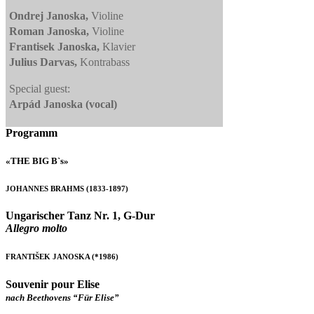
Ondrej Janoska,
Violine
Roman Janoska,
Violine
Frantisek Janoska,
Klavier
Julius Darvas,
Kontrabass
Special guest:
Arpád Janoska
(vocal)
Programm
«THE BIG B`s»
JOHANNES BRAHMS (1833-1897)
Ungarischer Tanz Nr. 1, G-Dur
Allegro molto
FRANTIŠEK JANOSKA (*1986)
Souvenir pour Elise
nach Beethovens “Für Elise”