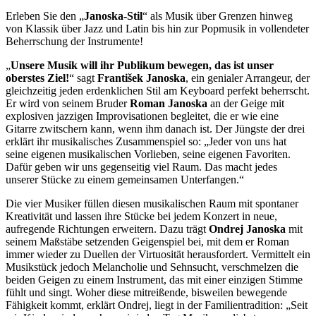
Erleben Sie den „
Janoska-Stil
“ als Musik über Grenzen hinweg
von Klassik über Jazz und Latin bis hin zur Popmusik in vollendeter
Beherrschung der Instrumente!
„
Unsere Musik will ihr Publikum bewegen, das ist unser
oberstes Ziel!
“ sagt
František Janoska
, ein genialer Arrangeur, der
gleichzeitig jeden erdenklichen Stil am Keyboard perfekt beherrscht.
Er wird von seinem Bruder
Roman Janoska
an der Geige mit
explosiven jazzigen Improvisationen begleitet, die er wie eine
Gitarre zwitschern kann, wenn ihm danach ist. Der Jüngste der drei
erklärt ihr musikalisches Zusammenspiel so: „Jeder von uns hat
seine eigenen musikalischen Vorlieben, seine eigenen Favoriten.
Dafür geben wir uns gegenseitig viel Raum. Das macht jedes
unserer Stücke zu einem gemeinsamen Unterfangen.“
Die vier Musiker füllen diesen musikalischen Raum mit spontaner
Kreativität und lassen ihre Stücke bei jedem Konzert in neue,
aufregende Richtungen erweitern. Dazu trägt
Ondrej Janoska
mit
seinem Maßstäbe setzenden Geigenspiel bei, mit dem er Roman
immer wieder zu Duellen der Virtuosität herausfordert. Vermittelt ein
Musikstück jedoch Melancholie und Sehnsucht, verschmelzen die
beiden Geigen zu einem Instrument, das mit einer einzigen Stimme
fühlt und singt. Woher diese mitreißende, bisweilen bewegende
Fähigkeit kommt, erklärt Ondrej, liegt in der Familientradition: „Seit