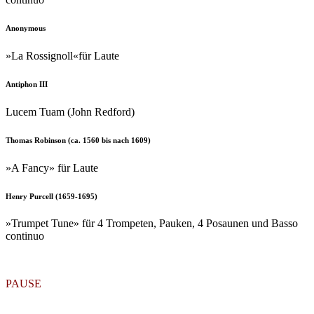
Anonymous
»La Rossignoll«für Laute
Antiphon III
Lucem Tuam (John Redford)
Thomas Robinson (ca. 1560 bis nach 1609)
»A Fancy» für Laute
Henry Purcell (1659-1695)
»Trumpet Tune» für 4 Trompeten, Pauken, 4 Posaunen und Basso
continuo
PAUSE