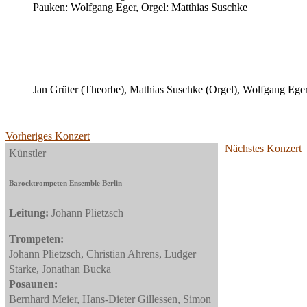
Pauken: Wolfgang Eger, Orgel: Matthias Suschke
Jan Grüter (Theorbe), Mathias Suschke (Orgel), Wolfgang Ege
Vorheriges Konzert
Nächstes Konzert
Künstler
Barocktrompeten Ensemble Berlin
Leitung:
Johann Plietzsch
Trompeten:
Johann Plietzsch, Christian Ahrens, Ludger
Starke, Jonathan Bucka
Posaunen:
Bernhard Meier, Hans-Dieter Gillessen, Simon