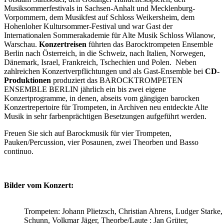
Musiksommerfestivals in Sachsen-Anhalt und Mecklenburg-
Vorpommern, dem Musikfest auf Schloss Weikersheim, dem
Hohenloher Kultursommer-Festival und war Gast der
Internationalen Sommerakademie für Alte Musik Schloss Wilanow,
Warschau.
Konzertreisen
führten das Barocktrompeten Ensemble
Berlin nach Österreich, in die Schweiz, nach Italien, Norwegen,
Dänemark, Israel, Frankreich, Tschechien und Polen. Neben
zahlreichen Konzertverpflichtungen und als Gast-Ensemble bei
CD-
Produktionen
produziert das BAROCKTROMPETEN
ENSEMBLE BERLIN jährlich ein bis zwei eigene
Konzertprogramme, in denen, abseits vom gängigen barocken
Konzertrepertoire für Trompeten, in Archiven neu entdeckte Alte
Musik in sehr farbenprächtigen Besetzungen aufgeführt werden.
Freuen Sie sich auf Barockmusik für vier Trompeten,
Pauken/Percussion, vier Posaunen, zwei Theorben und Basso
continuo.
Bilder vom Konzert:
Trompeten: Johann Plietzsch, Christian Ahrens, Ludger Starke
Schunn, Volkmar Jäger, Theorbe/Laute : Jan Grüter,