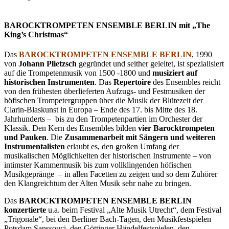
BAROCKTROMPETEN ENSEMBLE BERLIN mit „The
King’s Christmas“
Das
BAROCKTROMPETEN ENSEMBLE BERLIN
, 1990
von
Johann Plietzsch
gegründet und seither geleitet, ist spezialisiert
auf die Trompetenmusik von 1500 -1800 und
musiziert auf
historischen Instrumenten
. Das
Repertoire
des Ensembles reicht
von den frühesten überlieferten Aufzugs- und Festmusiken der
höfischen Trompetergruppen über die Musik der Blütezeit der
Clarin-Blaskunst in Europa – Ende des 17. bis Mitte des 18.
Jahrhunderts – bis zu den Trompetenpartien im Orchester der
Klassik. Den Kern des Ensembles bilden
vier Barocktrompeten
und Pauken
. Die
Zusammenarbeit mit Sängern und weiteren
Instrumentalisten
erlaubt es, den großen Umfang der
musikalischen Möglichkeiten der historischen Instrumente – von
intimster Kammermusik bis zum vollklingenden höfischen
Musikgepränge – in allen Facetten zu zeigen und so dem Zuhörer
den Klangreichtum der Alten Musik sehr nahe zu bringen.
Das
BAROCKTROMPETEN ENSEMBLE BERLIN
konzertierte
u.a. beim Festival „Alte Musik Utrecht“, dem Festival
„Trigonale“, bei den Berliner Bach-Tagen, den Musikfestspielen
Potsdam Sanssouci, den Göttinger Händelfestspielen, den