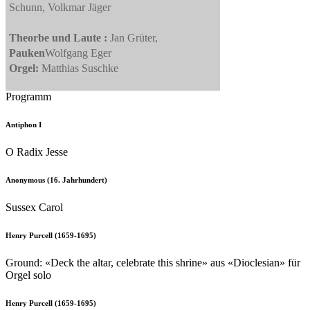
Schunn, Volkmar Jäger
Theorbe und Laute :
Jan Grüter,
Pauken
Wolfgang Eger
Orgel:
Matthias Suschke
Programm
Antiphon I
O Radix Jesse
Anonymous (16. Jahrhundert)
Sussex Carol
Henry Purcell (1659-1695)
Ground: «Deck the altar, celebrate this shrine» aus «Dioclesian» für
Orgel solo
Henry Purcell (1659-1695)