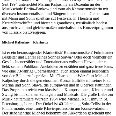
Seit 1994 unterrichtet Marina Kaljushny als Dozentin an der
Musikschule Berlin–Pankow und tourt als Kammermusikerin mit
diversen Instrumentalisten und Sängern international. Gemeinsam
mit Mann und Sohn spielt sie auf Festivals, in Theatern und
Kreuzfahrtschiffen und bietet ein grandioses, musikalisch höchst
anspruchsvoll und gleichermaßen unterhaltsames Konzertprogramm
von Klassik bis Evergreen.
Michael Kaljushny – Klarinette
Ist er ein herausragender Klarinettist? Kammermusiker? Fulminanter
Begleiter und Lehrer seines Sohnes Slawa? Oder doch vielmehr ein
Geschichtenerzähler und Entertainer aus vollstem Herzen, der es
liebt, seinem Publikum Anekdoten zu erzählen und ganz treue Fans,
wie eine 73-jährige Opernsängerin, auch schon einmal persönlich
von der Bühne zu begrüßen. Mit Charme und Witz führt Michael
Kaljushny durch die gemeinsamen Konzertauftritte mit seiner Frau
Marina und Sohn Slawa, die europaweit und in Übersee stattfinden.
Das Programm reicht von klassischen Kompositionen, Klezmer und
Swing bis hin zu alten Schlagern und Musicals. Die große Liebe zur
Musik hat familiäre Wurzeln:1964 wird Michael Kaljushny in St.
Petersburg geboren. Der Onkel ist 40 Jahre lang Solo-Cellist in der
Philharmonie, eine Tante Klavierprofessorin am Konservatorium.
Der siebenjährige Michael bekommt ein Akkordeon geschenkt und