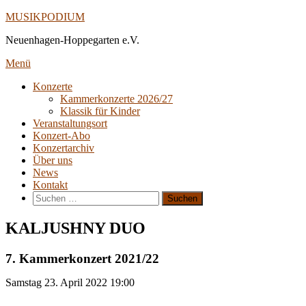
Direkt
MUSIKPODIUM
zum
Neuenhagen-Hoppegarten e.V.
Inhalt
Menü
Konzerte
Kammerkonzerte 2026/27
Klassik für Kinder
Veranstaltungsort
Konzert-Abo
Konzertarchiv
Über uns
News
Kontakt
Suche
nach:
KALJUSHNY DUO
7. Kammerkonzert 2021/22
Samstag
23. April 2022
19:00