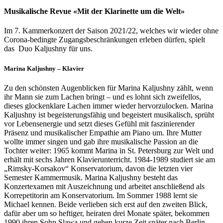
Musikalische Revue «Mit der Klarinette um die Welt»
Im 7. Kammerkonzert der Saison 2021/22, welches wir wieder ohne
Corona-bedingte Zugangsbeschränkungen erleben dürfen, spielt
das Duo Kaljushny für uns.
Marina Kaljushny – Klavier
Zu den schönsten Augenblicken für Marina Kaljushny zählt, wenn
ihr Mann sie zum Lachen bringt – und es lohnt sich zweifellos,
dieses glockenklare Lachen immer wieder hervorzulocken. Marina
Kaljushny ist begeisterungsfähig und begeistert musikalisch, sprüht
vor Lebensenergie und setzt dieses Gefühl mit faszinierender
Präsenz und musikalischer Empathie am Piano um. Ihre Mutter
wollte immer singen und gab ihre musikalische Passion an die
Tochter weiter: 1965 kommt Marina in St. Petersburg zur Welt und
erhält mit sechs Jahren Klavierunterricht. 1984-1989 studiert sie am
„Rimsky-Korsakov“ Konservatorium, davon die letzten vier
Semester Kammermusik. Marina Kaljushny besteht das
Konzertexamen mit Auszeichnung und arbeitet anschließend als
Korrepetitorin am Konservatorium. Im Sommer 1988 lernt sie
Michael kennen. Beide verlieben sich erst auf den zweiten Blick,
dafür aber um so heftiger, heiraten drei Monate später, bekommen
1990 ihren Sohn Slawa und gehen kurze Zeit später nach Berlin.