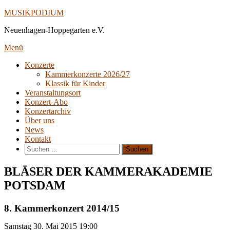
Direkt
MUSIKPODIUM
zum
Neuenhagen-Hoppegarten e.V.
Inhalt
Menü
Konzerte
Kammerkonzerte 2026/27
Klassik für Kinder
Veranstaltungsort
Konzert-Abo
Konzertarchiv
Über uns
News
Kontakt
Suche
nach:
BLÄSER DER KAMMERAKADEMIE
POTSDAM
8. Kammerkonzert 2014/15
Samstag
30. Mai 2015
19:00