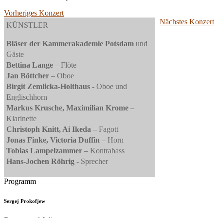
Vorheriges Konzert
Nächstes Konzert
KÜNSTLER
Bläser der Kammerakademie Potsdam
und
Gäste
Bettina Lange
– Flöte
Jan Böttcher
– Oboe
Birgit Zemlicka-Holthaus
- Oboe und
Englischhorn
Markus Krusche, Maximilian Krome
–
Klarinette
Christoph Knitt, Ai Ikeda
– Fagott
Jonas Finke, Victoria Duffin
– Horn
Tobias Lampelzammer
– Kontrabass
Hans-Jochen Röhrig
- Sprecher
Programm
Sergej Prokofjew