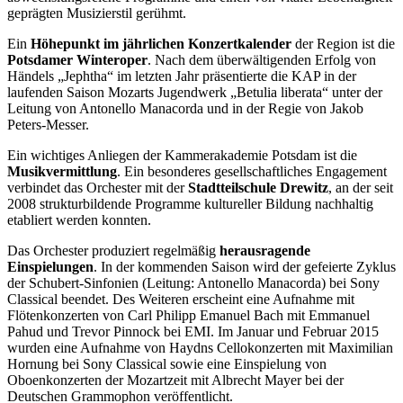
geprägten Musizierstil gerühmt.
Ein
Höhepunkt im jährlichen Konzertkalender
der Region ist die
Potsdamer Winteroper
. Nach dem überwältigenden Erfolg von
Händels „Jephtha“ im letzten Jahr präsentierte die KAP in der
laufenden Saison Mozarts Jugendwerk „Betulia liberata“ unter der
Leitung von Antonello Manacorda und in der Regie von Jakob
Peters-Messer.
Ein wichtiges Anliegen der Kammerakademie Potsdam ist die
Musikvermittlung
. Ein besonderes gesellschaftliches Engagement
verbindet das Orchester mit der
Stadtteilschule Drewitz
, an der seit
2008 strukturbildende Programme kultureller Bildung nachhaltig
etabliert werden konnten.
Das Orchester produziert regelmäßig
herausragende
Einspielungen
. In der kommenden Saison wird der gefeierte Zyklus
der Schubert-Sinfonien (Leitung: Antonello Manacorda) bei Sony
Classical beendet. Des Weiteren erscheint eine Aufnahme mit
Flötenkonzerten von Carl Philipp Emanuel Bach mit Emmanuel
Pahud und Trevor Pinnock bei EMI. Im Januar und Februar 2015
wurden eine Aufnahme von Haydns Cellokonzerten mit Maximilian
Hornung bei Sony Classical sowie eine Einspielung von
Oboenkonzerten der Mozartzeit mit Albrecht Mayer bei der
Deutschen Grammophon veröffentlicht.