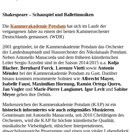
Shakespeare – Schauspiel und Ballettmusiken
Die
Kammerakademie Potsdam
hat sich im Laufe der
vergangenen Jahre zu einem der besten Kammerorchester
Deutschlands gemausert. (WDR)
2001 gegründet, ist die Kammerakademie Potsdam das Orchester
der Landeshauptstadt und Hausorchester des Nikolaisaals Potsdam.
Neben Antonello Manacorda und dem früheren künstlerischen
Leiter Sergio Azzolini sind in der Saison 2014/2015 u.a.
Kolja
Blacher
,
Bernhard Forck
,
Lorenzo Viotti
sowie
Antonio
Méndez
bei der Kammerakademie Potsdam zu Gast. Darüber
hinaus kommen renommierte Solisten wie
Albrecht Mayer,
Isabelle Faust, Maximilian Hornung, Ramón Ortega Quero,
Jan Vogler
und
Marie-Pierre Langlamet. Igor Levit
und
Sabine
Meyer
geben ihre Debüts.
Markenzeichen der Kammerakademie Potsdam (KAP) ist ein
historisch informiertes wie auch zeitgemäßes Musizieren
.
Gemeinsam mit Antonello Manacorda, seit 2010 Chefdirigent des
Orchesters, wird die KAP für höchste künstlerische Qualität,
musikalische Vielseitigkeit, stilsichere Interpretationen,
abwechslungsreiche Programme und einen von vitaler Lebendigkeit