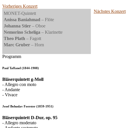
Vorheriges Konzert
Nächstes Konzert
MONET-Quintett
Anissa Baniahmad
– Flöte
Johanna Stier
– Oboe
Nemorino Scheliga
– Klarinette
Theo Plath
– Fagott
Marc Gruber
– Horn
Programm
Paul Taffanel (1844-1908)
Bläserquintett g-Moll
- Allegro con moto
- Andante
- Vivace
Josef Bohuslav Foerster (1859-1951)
Bläserquintett D-Dur, op. 95
- Allegro moderato
- Andante sostenuto