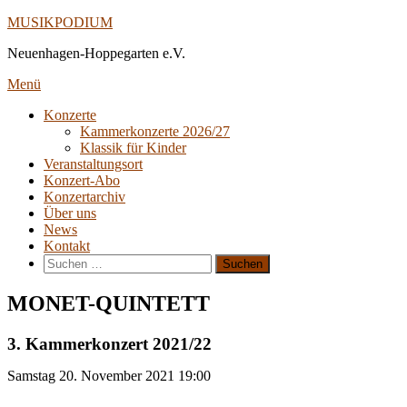
Direkt
MUSIKPODIUM
zum
Neuenhagen-Hoppegarten e.V.
Inhalt
Menü
Konzerte
Kammerkonzerte 2026/27
Klassik für Kinder
Veranstaltungsort
Konzert-Abo
Konzertarchiv
Über uns
News
Kontakt
Suche
nach:
MONET-QUINTETT
3. Kammerkonzert 2021/22
Samstag
20. November 2021
19:00