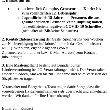
1. Einlass nur für
nachweislich
Geimpfte, Genesene
und
Kinder bis
zum vollendenten 12. Lebensjahr
Jugendliche bis 18 Jahre
und
Personen, die aus
gesundheitlichen Gründen keine Impfung haben
,
mit zertifiziertem negativem
COVID-19 Schnelltest
(nicht älter als
24h
/keine Selbsttests).
2. Kontaktdatenerfassung
der Gäste (Speicherung vier Wochen
zur Nachverfolgung im Infektionsfall durch das Gesundheitsamt
MOL). Wir bitten, eigene Angaben (Vor- u.
Zuname,Telefonnummer bzw. E-Mail-Adresse) zum Konzert
mitzubringen.
3.
Eine
Maskenpflicht
besteht laut Brandenburger
Länderverordnung bei 2G-Veranstaltungen
nicht
. Der Veranstalter
empfiehlt jedoch, Masken bis zur Einnahme und beim Verlassen des
Sitzplatzes zu tragen.
Veranstalter und Bürgerhaus-Team tragen dafür Sorge, dass die
vorgegebenen Hygienemaßnahmen stets überwacht und eingehalten
werden. Wir danken für Ihre Unterstützung!
Bilder vom Konzert