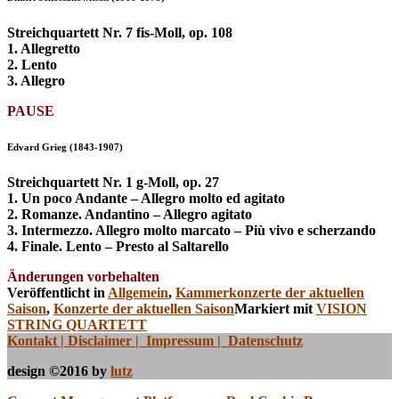
Streichquartett Nr. 7 fis-Moll, op. 108
1. Allegretto
2. Lento
3. Allegro
PAUSE
Edvard Grieg (1843-1907)
Streichquartett Nr. 1 g-Moll, op. 27
1. Un poco Andante – Allegro molto ed agitato
2. Romanze. Andantino – Allegro agitato
3. Intermezzo. Allegro molto marcato – Più vivo e scherzando
4. Finale. Lento – Presto al Saltarello
Änderungen vorbehalten
Veröffentlicht in
Allgemein
,
Kammerkonzerte der aktuellen
Saison
,
Konzerte der aktuellen Saison
Markiert mit
VISION
STRING QUARTETT
Kontakt
| Disclaimer | Impressum | Datenschutz
design ©2016 by
lutz