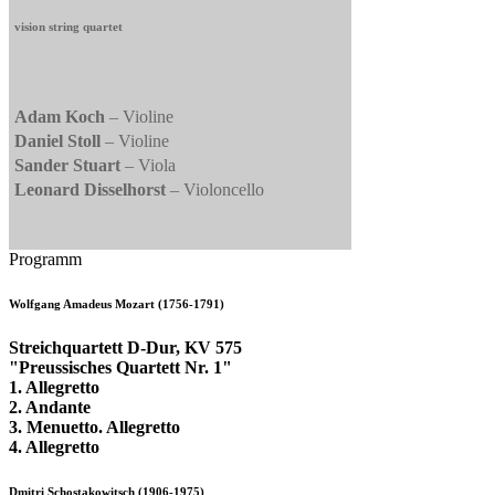
vision string quartet
Adam Koch
– Violine
Daniel Stoll
– Violine
Sander Stuart
– Viola
Leonard Disselhorst
– Violoncello
Programm
Wolfgang Amadeus Mozart (1756-1791)
Streichquartett D-Dur, KV 575
"Preussisches Quartett Nr. 1"
1. Allegretto
2. Andante
3. Menuetto. Allegretto
4. Allegretto
Dmitri Schostakowitsch (1906-1975)