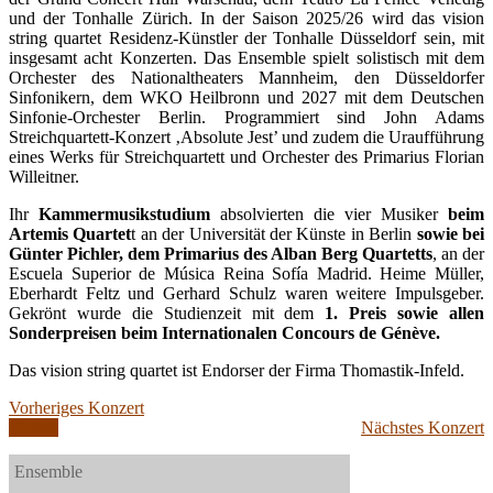
und der Tonhalle Zürich. In der Saison 2025/26 wird das vision
string quartet Residenz-Künstler der Tonhalle Düsseldorf sein, mit
insgesamt acht Konzerten. Das Ensemble spielt solistisch mit dem
Orchester des Nationaltheaters Mannheim, den Düsseldorfer
Sinfonikern, dem WKO Heilbronn und 2027 mit dem Deutschen
Sinfonie-Orchester Berlin. Programmiert sind John Adams
Streichquartett-Konzert ‚Absolute Jest’ und zudem die Uraufführung
eines Werks für Streichquartett und Orchester des Primarius Florian
Willeitner.
Ihr
Kammermusikstudium
absolvierten die vier Musiker
beim
Artemis Quartet
t an der Universität der Künste in Berlin
sowie bei
Günter Pichler, dem Primarius des Alban Berg Quartetts
, an der
Escuela Superior de Música Reina Sofía Madrid. Heime Müller,
Eberhardt Feltz und Gerhard Schulz waren weitere Impulsgeber.
Gekrönt wurde die Studienzeit mit dem
1. Preis sowie allen
Sonderpreisen beim Internationalen Concours de Génève.
Das vision string quartet ist Endorser der Firma Thomastik-Infeld.
Vorheriges Konzert
Tickets
Nächstes Konzert
Ensemble