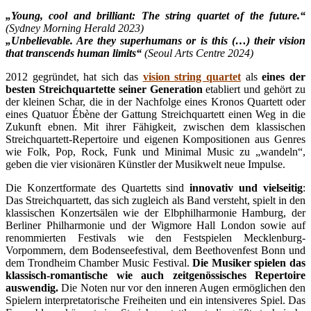
„Young, cool and brilliant: The string quartet of the future.“
(Sydney Morning Herald 2023)
„Unbelievable. Are they superhumans or is this (…) their vision
that transcends human limits“
(Seoul Arts Centre 2024)
2012 gegründet, hat sich das
vision string quartet
als
eines der
besten Streichquartette seiner Generation
etabliert und gehört zu
der kleinen Schar, die in der Nachfolge eines Kronos Quartett oder
eines Quatuor Ébène der Gattung Streichquartett einen Weg in die
Zukunft ebnen. Mit ihrer Fähigkeit, zwischen dem klassischen
Streichquartett-Repertoire und eigenen Kompositionen aus Genres
wie Folk, Pop, Rock, Funk und Minimal Music zu „wandeln“,
geben die vier visionären Künstler der Musikwelt neue Impulse.
Die Konzertformate des Quartetts sind
innovativ und vielseitig
:
Das Streichquartett, das sich zugleich als Band versteht, spielt in den
klassischen Konzertsälen wie der Elbphilharmonie Hamburg, der
Berliner Philharmonie und der Wigmore Hall London sowie auf
renommierten Festivals wie den Festspielen Mecklenburg-
Vorpommern, dem Bodenseefestival, dem Beethovenfest Bonn und
dem Trondheim Chamber Music Festival.
Die Musiker spielen das
klassisch-romantische wie auch zeitgenössisches Repertoire
auswendig.
Die Noten nur vor den inneren Augen ermöglichen den
Spielern interpretatorische Freiheiten und ein intensiveres Spiel. Das