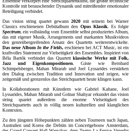
Ensemble verkörpert eine Streichquartettkunst, die größte technische
Kontrolle mit berauschender Dynamik und mitreißender emotionaler
Beteiligung verbindet.
Das vision string quartet gewann
2020
mit seinem bei Warner
Classics erschienenen Debütalbum den
Opus Klassik
. Es folgte
Spectrum
, ein vollständig vom Ensemble selbst produziertes Album,
das mit eigener Musik, Arrangements und markanten Musikvideos
den genreübergreifenden Ansatz des Quartetts weiterentwickelte.
Das neue Album
In the Fields
,
erschienen bei ACT Music, ist ein
kraftvolles Statement zur Vielseitigkeit des Ensembles. Inspiriert von
Béla Bartók verbindet das Quartett
klassische Werke mit Folk,
Jazz und Eigenkompositionen
. Gäste wie Bernhard
Schimpelsberger, Mahan Mirarab und Joel Lyssarides verstärken
den Dialog zwischen Tradition und Innovation und zeigen, wie
zeitgemäß und grenzenlos das Streichquartett heute klingen kann.
In Kollaborationen mit Künstlern wie Gabriel Kahane, Joel
Lyssarides, Mahan Mirarab und Golnar Shahyar erkundet das vision
string quartet außerdem die enorme Vielseitigkeit des
Streichquartetts auch in völlig neuen kulturellen und klanglichen
Kontexten.
Zu den jüngsten Höhepunkten zählen neben Tourneen nach Japan,
Australien und Korea die Debüts im Concertgebouw Amsterdam,
der Grand Concert Hall Warschau, dem Teatro La Fenice Venedig