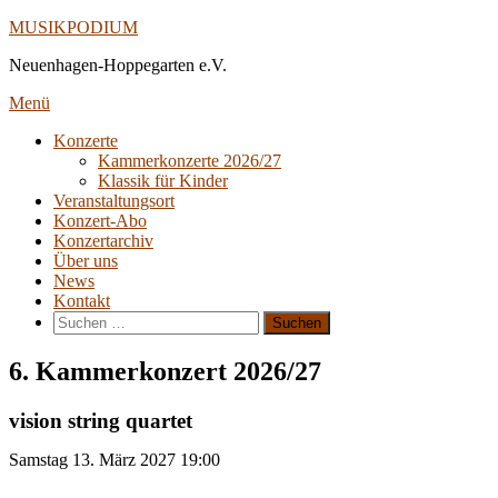
Direkt
MUSIKPODIUM
zum
Neuenhagen-Hoppegarten e.V.
Inhalt
Menü
Konzerte
Kammerkonzerte 2026/27
Klassik für Kinder
Veranstaltungsort
Konzert-Abo
Konzertarchiv
Über uns
News
Kontakt
Suche
nach:
6. Kammerkonzert 2026/27
vision string quartet
Samstag
13. März 2027
19:00