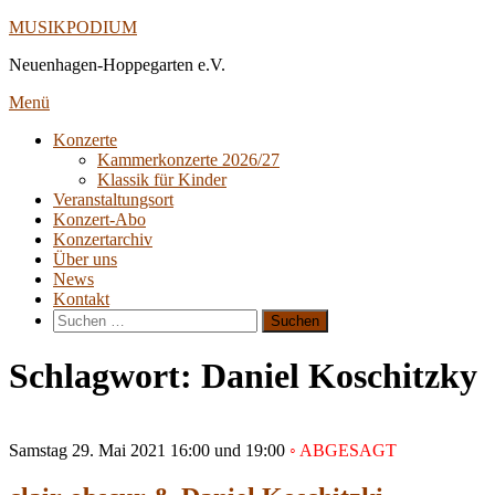
Direkt
MUSIKPODIUM
zum
Neuenhagen-Hoppegarten e.V.
Inhalt
Menü
Konzerte
Kammerkonzerte 2026/27
Klassik für Kinder
Veranstaltungsort
Konzert-Abo
Konzertarchiv
Über uns
News
Kontakt
Suche
nach:
Schlagwort:
Daniel Koschitzky
Samstag
29. Mai 2021
16:00 und 19:00
◦ ABGESAGT