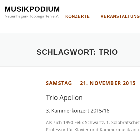
Direkt
MUSIKPODIUM
zum
Neuenhagen-Hoppegarten e.V.
KONZERTE
VERANSTALTUN
Inhalt
SCHLAGWORT:
TRIO
SAMSTAG
21. NOVEMBER 2015
Trio Apollon
3. Kammerkonzert 2015/16
Als sich 1990 Felix Schwartz, 1. Solobratschi
Professor für Klavier und Kammermusik an d