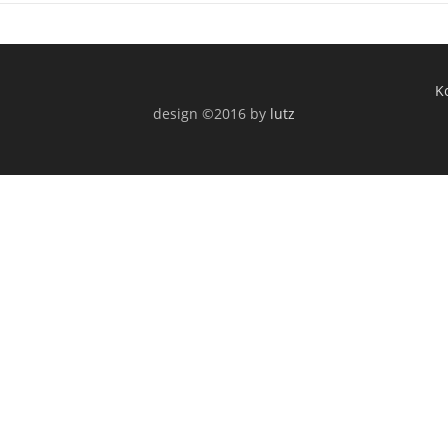
K
design ©2016 by
lutz