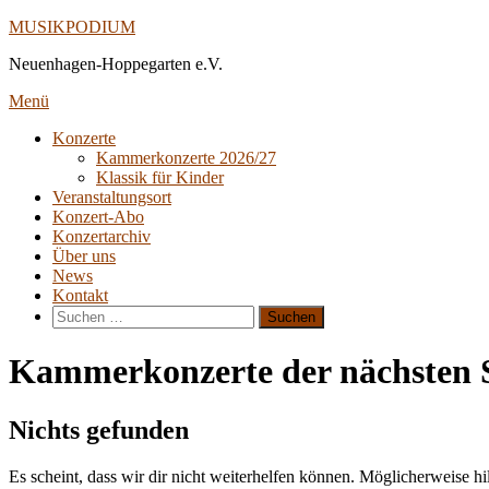
Direkt
MUSIKPODIUM
zum
Neuenhagen-Hoppegarten e.V.
Inhalt
Menü
Konzerte
Kammerkonzerte 2026/27
Klassik für Kinder
Veranstaltungsort
Konzert-Abo
Konzertarchiv
Über uns
News
Kontakt
Suche
nach:
Kammerkonzerte der nächsten 
Nichts gefunden
Es scheint, dass wir dir nicht weiterhelfen können. Möglicherweise hil