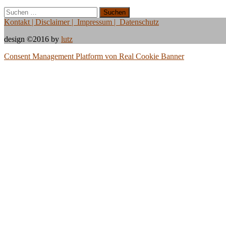
Suche
nach:
Kontakt
| Disclaimer | Impressum | Datenschutz
design ©2016 by
lutz
Consent Management Platform von Real Cookie Banner