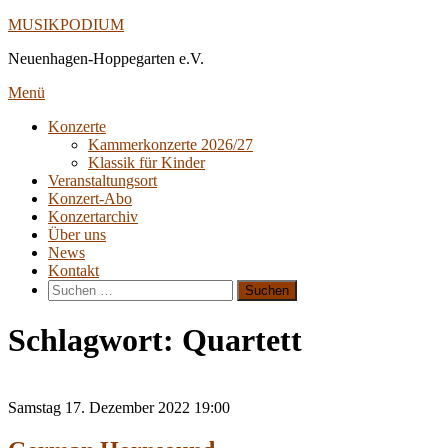
Direkt
MUSIKPODIUM
zum
Neuenhagen-Hoppegarten e.V.
Inhalt
Menü
Konzerte
Kammerkonzerte 2026/27
Klassik für Kinder
Veranstaltungsort
Konzert-Abo
Konzertarchiv
Über uns
News
Kontakt
Suche
nach:
Schlagwort:
Quartett
Samstag
17. Dezember 2022
19:00