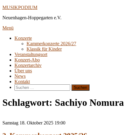
Direkt
MUSIKPODIUM
zum
Neuenhagen-Hoppegarten e.V.
Inhalt
Menü
Konzerte
Kammerkonzerte 2026/27
Klassik für Kinder
Veranstaltungsort
Konzert-Abo
Konzertarchiv
Über uns
News
Kontakt
Suche
nach:
Schlagwort:
Sachiyo Nomura
Samstag
18. Oktober 2025
19:00