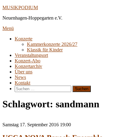
Direkt
MUSIKPODIUM
zum
Neuenhagen-Hoppegarten e.V.
Inhalt
Menü
Konzerte
Kammerkonzerte 2026/27
Klassik für Kinder
Veranstaltungsort
Konzert-Abo
Konzertarchiv
Über uns
News
Kontakt
Suche
nach:
Schlagwort:
sandmann
Samstag
17. September 2016
19:00