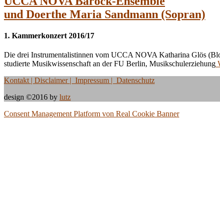
UCCA NOVA Barock-Ensemble
und Doerthe Maria Sandmann (Sopran)
1. Kammerkonzert 2016/17
Die drei Instrumentalistinnen vom UCCA NOVA Katharina Glös (Blockf
studierte Musikwissenschaft an der FU Berlin, Musikschulerziehung
W
Kontakt
| Disclaimer | Impressum | Datenschutz
design ©2016 by
lutz
Consent Management Platform von Real Cookie Banner