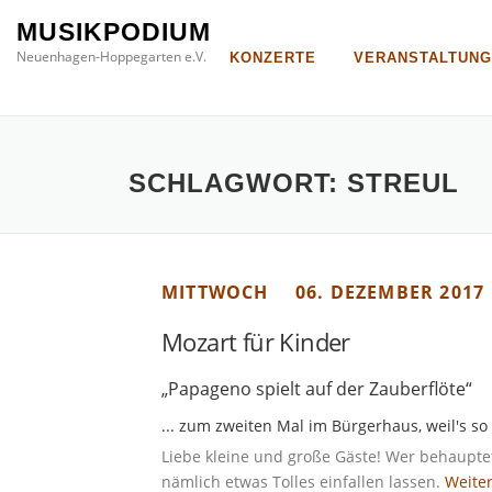
Direkt
MUSIKPODIUM
zum
Neuenhagen-Hoppegarten e.V.
KONZERTE
VERANSTALTUN
Inhalt
SCHLAGWORT:
STREUL
MITTWOCH
06. DEZEMBER 2017
Mozart für Kinder
„Papageno spielt auf der Zauberflöte“
... zum zweiten Mal im Bürgerhaus, weil's so
Liebe kleine und große Gäste! Wer behauptet
nämlich etwas Tolles einfallen lassen.
Weiter