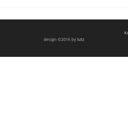
K
design ©2016 by
lutz